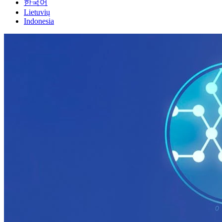
한국어
Lietuvių
Indonesia