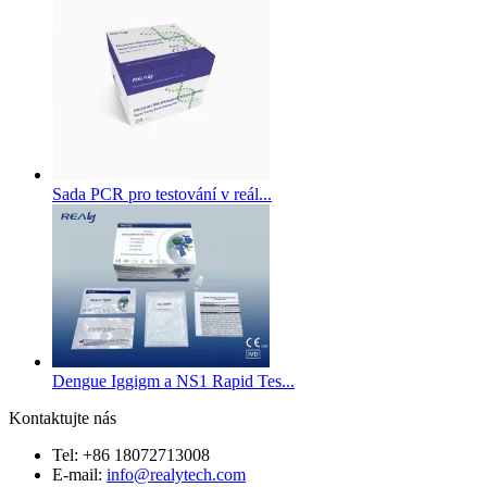
Sada PCR pro testování v reál...
Dengue Iggigm a NS1 Rapid Tes...
Kontaktujte nás
Tel: +86 18072713008
E-mail:
info@realytech.com