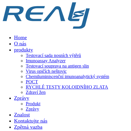
Home
O nás
produkty
Testovací sada nosních výtěrů
Imunoassay Analyzer
Testovací souprava na antigen slin
Virus opičích neštovic
Chemiluminiscenční imunoanalytický systém
POCT
RYCHLÉ TESTY KOLOIDNÍHO ZLATA
Zdraví žen
Zprávy
Produkt
Zprávy
Znalost
Kontaktujte nás
Zpětná vazba