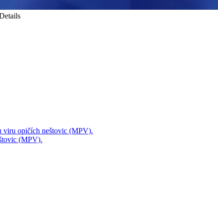
Details
mu viru opičích neštovic (MPV).
eštovic (MPV).