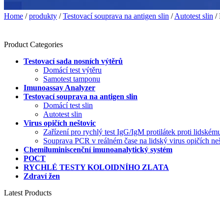
Home
/
produkty
/
Testovací souprava na antigen slin
/
Autotest slin
/ 
Product Categories
Testovací sada nosních výtěrů
Domácí test výtěru
Samotest tamponu
Imunoassay Analyzer
Testovací souprava na antigen slin
Domácí test slin
Autotest slin
Virus opičích neštovic
Zařízení pro rychlý test IgG/IgM protilátek proti lidské
Souprava PCR v reálném čase na lidský virus opičích n
Chemiluminiscenční imunoanalytický systém
POCT
RYCHLÉ TESTY KOLOIDNÍHO ZLATA
Zdraví žen
Latest Products