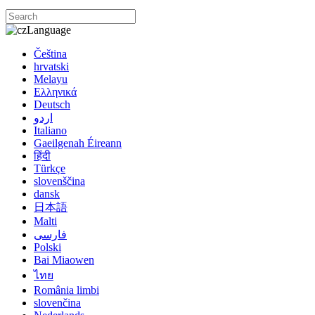
Language
Čeština
hrvatski
Melayu
Ελληνικά
Deutsch
اردو
Italiano
Gaeilgenah Éireann
हिंदी
Türkçe
slovenščina
dansk
日本語
Malti
فارسی
Polski
Bai Miaowen
ไทย
România limbi
slovenčina