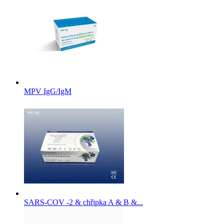
MPV IgG/IgM
SARS-COV -2 & chřipka A & B &...