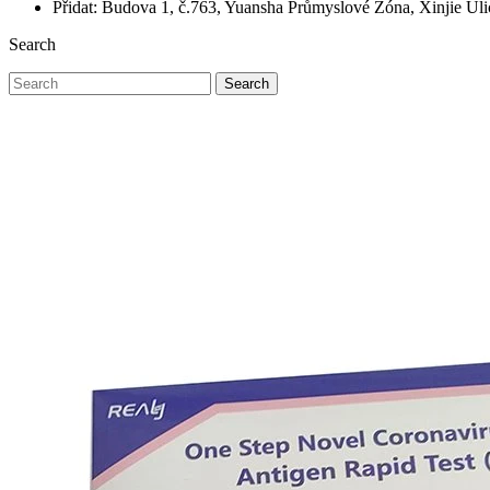
Přidat: Budova 1, č.763, Yuansha Průmyslové Zóna, Xinjie Ul
Search
Search