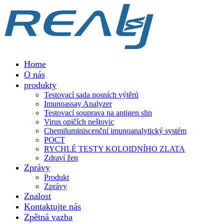
Home
O nás
produkty
Testovací sada nosních výtěrů
Imunoassay Analyzer
Testovací souprava na antigen slin
Virus opičích neštovic
Chemiluminiscenční imunoanalytický systém
POCT
RYCHLÉ TESTY KOLOIDNÍHO ZLATA
Zdraví žen
Zprávy
Produkt
Zprávy
Znalost
Kontaktujte nás
Zpětná vazba