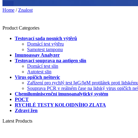
Home
/
Znalost
Product Categories
Testovací sada nosních výtěrů
Domácí test výtěru
Samotest tamponu
Imunoassay Analyzer
Testovací souprava na antigen slin
Domácí test slin
Autotest slin
Virus opičích neštovic
Zařízení pro rychlý test IgG/IgM protilátek proti lidské
Souprava PCR v reálném čase na lidský virus opičích n
Chemiluminiscenční imunoanalytický systém
POCT
RYCHLÉ TESTY KOLOIDNÍHO ZLATA
Zdraví žen
Latest Products