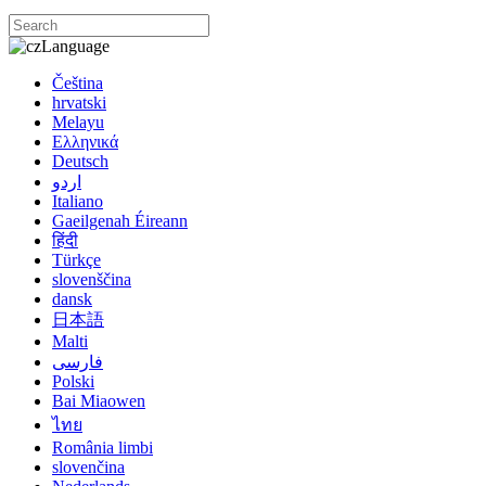
Language
Čeština
hrvatski
Melayu
Ελληνικά
Deutsch
اردو
Italiano
Gaeilgenah Éireann
हिंदी
Türkçe
slovenščina
dansk
日本語
Malti
فارسی
Polski
Bai Miaowen
ไทย
România limbi
slovenčina