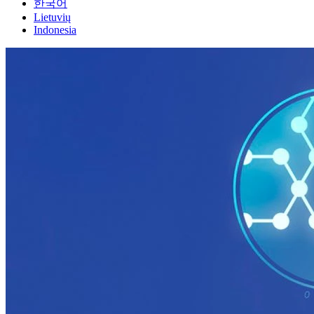
한국어
Lietuvių
Indonesia