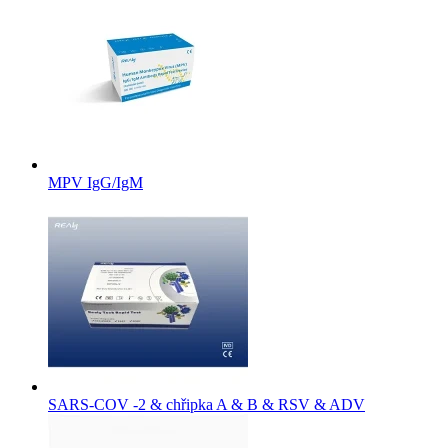
MPV IgG/IgM
SARS-COV -2 & chřipka A & B & RSV & ADV