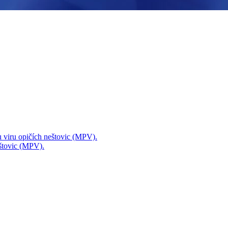
mu viru opičích neštovic (MPV).
eštovic (MPV).