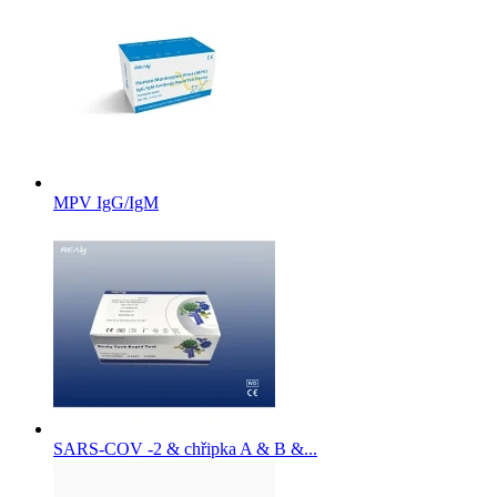
MPV IgG/IgM
SARS-COV -2 & chřipka A & B &...