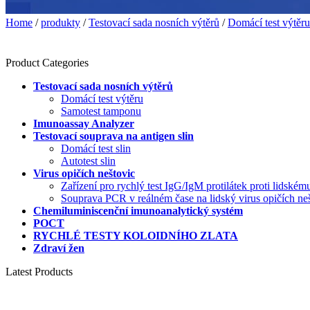
Home
/
produkty
/
Testovací sada nosních výtěrů
/
Domácí test výtěru
Product Categories
Testovací sada nosních výtěrů
Domácí test výtěru
Samotest tamponu
Imunoassay Analyzer
Testovací souprava na antigen slin
Domácí test slin
Autotest slin
Virus opičích neštovic
Zařízení pro rychlý test IgG/IgM protilátek proti lidské
Souprava PCR v reálném čase na lidský virus opičích n
Chemiluminiscenční imunoanalytický systém
POCT
RYCHLÉ TESTY KOLOIDNÍHO ZLATA
Zdraví žen
Latest Products