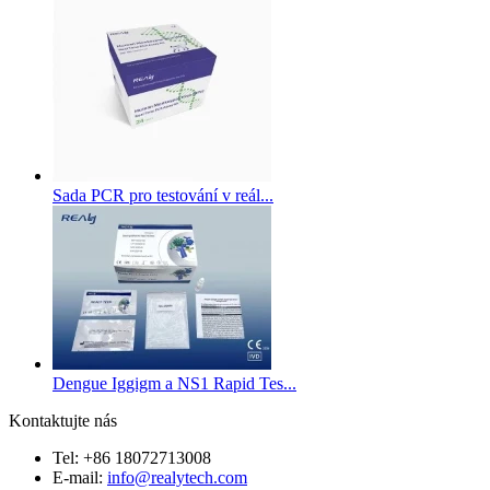
Sada PCR pro testování v reál...
Dengue Iggigm a NS1 Rapid Tes...
Kontaktujte nás
Tel: +86 18072713008
E-mail:
info@realytech.com