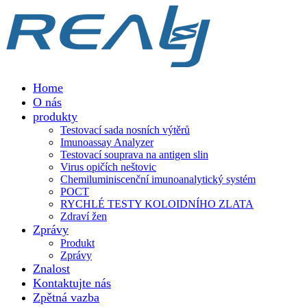
Home
O nás
produkty
Testovací sada nosních výtěrů
Imunoassay Analyzer
Testovací souprava na antigen slin
Virus opičích neštovic
Chemiluminiscenční imunoanalytický systém
POCT
RYCHLÉ TESTY KOLOIDNÍHO ZLATA
Zdraví žen
Zprávy
Produkt
Zprávy
Znalost
Kontaktujte nás
Zpětná vazba