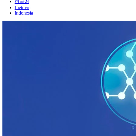
한국어
Lietuvių
Indonesia