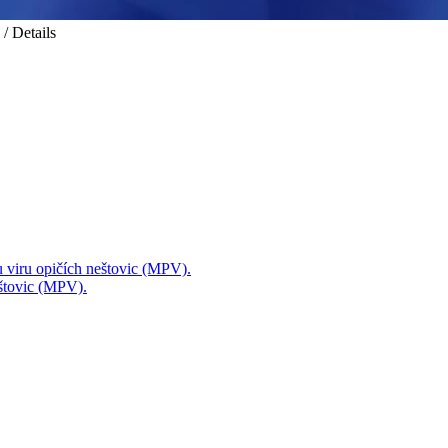
/ Details
mu viru opičích neštovic (MPV).
eštovic (MPV).