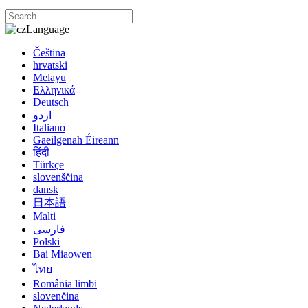
Language
Čeština
hrvatski
Melayu
Ελληνικά
Deutsch
اردو
Italiano
Gaeilgenah Éireann
हिंदी
Türkçe
slovenščina
dansk
日本語
Malti
فارسی
Polski
Bai Miaowen
ไทย
România limbi
slovenčina