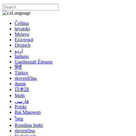
Language
Čeština
hrvatski
Melayu
Ελληνικά
Deutsch
اردو
Italiano
Gaeilgenah Éireann
हिंदी
Türkçe
slovenščina
dansk
日本語
Malti
فارسی
Polski
Bai Miaowen
ไทย
România limbi
slovenčina