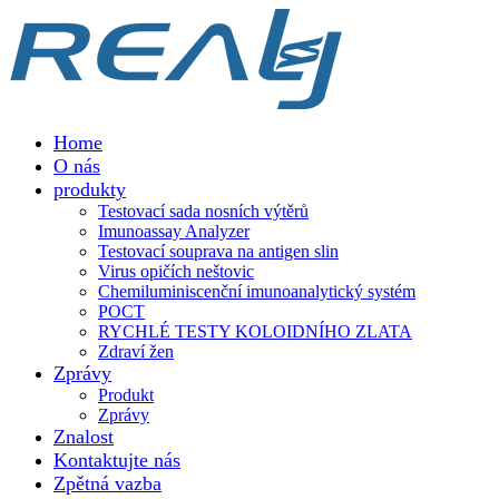
Home
O nás
produkty
Testovací sada nosních výtěrů
Imunoassay Analyzer
Testovací souprava na antigen slin
Virus opičích neštovic
Chemiluminiscenční imunoanalytický systém
POCT
RYCHLÉ TESTY KOLOIDNÍHO ZLATA
Zdraví žen
Zprávy
Produkt
Zprávy
Znalost
Kontaktujte nás
Zpětná vazba