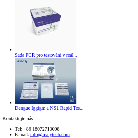
Sada PCR pro testování v reál...
Dengue Iggigm a NS1 Rapid Tes...
Kontaktujte nás
Tel: +86 18072713008
E-mail:
info@realytech.com