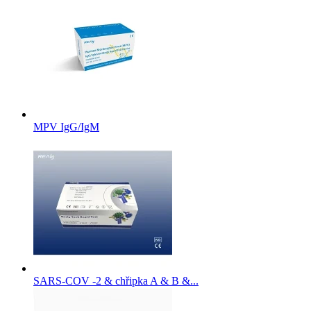
MPV IgG/IgM
SARS-COV -2 & chřipka A & B &...