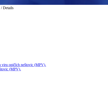
/ Details
mu viru opičích neštovic (MPV).
eštovic (MPV).