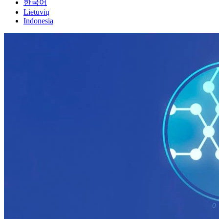
한국어
Lietuvių
Indonesia