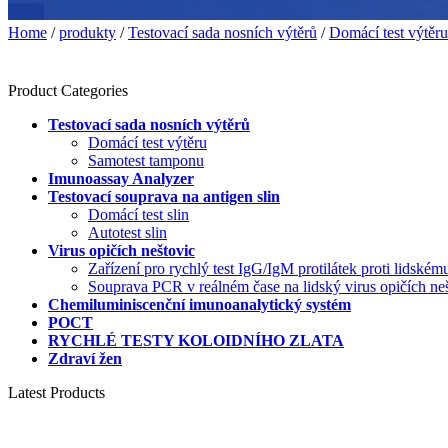
Home
/
produkty
/
Testovací sada nosních výtěrů
/
Domácí test výtěru
Product Categories
Testovací sada nosních výtěrů
Domácí test výtěru
Samotest tamponu
Imunoassay Analyzer
Testovací souprava na antigen slin
Domácí test slin
Autotest slin
Virus opičích neštovic
Zařízení pro rychlý test IgG/IgM protilátek proti lidské
Souprava PCR v reálném čase na lidský virus opičích n
Chemiluminiscenční imunoanalytický systém
POCT
RYCHLÉ TESTY KOLOIDNÍHO ZLATA
Zdraví žen
Latest Products