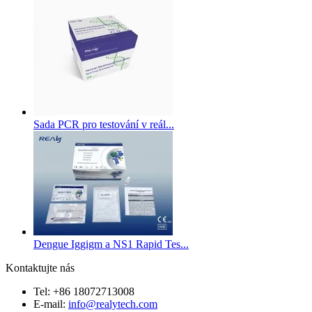
Sada PCR pro testování v reál...
Dengue Iggigm a NS1 Rapid Tes...
Kontaktujte nás
Tel: +86 18072713008
E-mail:
info@realytech.com