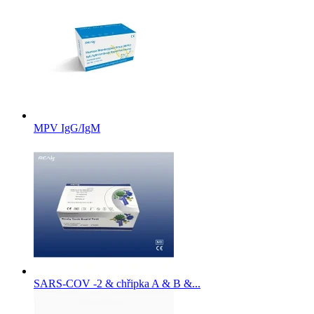
MPV IgG/IgM
SARS-COV -2 & chřipka A & B &...