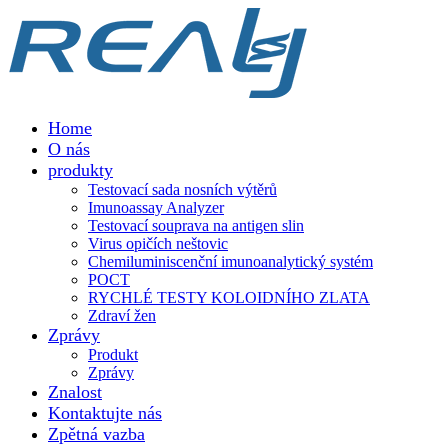
Home
O nás
produkty
Testovací sada nosních výtěrů
Imunoassay Analyzer
Testovací souprava na antigen slin
Virus opičích neštovic
Chemiluminiscenční imunoanalytický systém
POCT
RYCHLÉ TESTY KOLOIDNÍHO ZLATA
Zdraví žen
Zprávy
Produkt
Zprávy
Znalost
Kontaktujte nás
Zpětná vazba