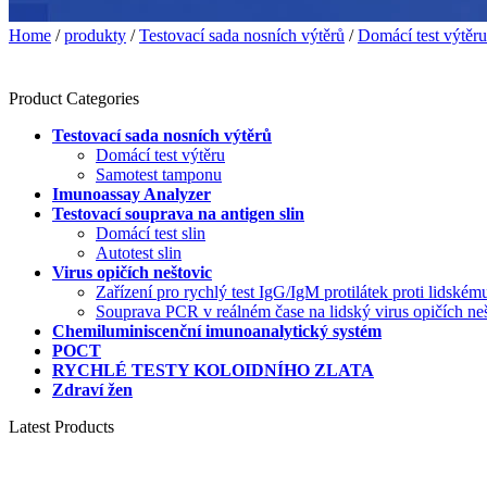
Home
/
produkty
/
Testovací sada nosních výtěrů
/
Domácí test výtěru
Product Categories
Testovací sada nosních výtěrů
Domácí test výtěru
Samotest tamponu
Imunoassay Analyzer
Testovací souprava na antigen slin
Domácí test slin
Autotest slin
Virus opičích neštovic
Zařízení pro rychlý test IgG/IgM protilátek proti lidské
Souprava PCR v reálném čase na lidský virus opičích n
Chemiluminiscenční imunoanalytický systém
POCT
RYCHLÉ TESTY KOLOIDNÍHO ZLATA
Zdraví žen
Latest Products