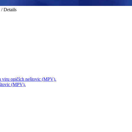
/ Details
mu viru opičích neštovic (MPV).
eštovic (MPV).