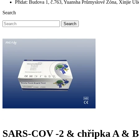
Přidat: Budova 1, č.763, Yuansha Průmyslové Zóna, Xinjie Ul
Search
Search
SARS-COV -2 & chřipka A & 