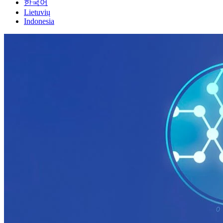
한국어
Lietuvių
Indonesia