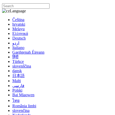
Language
Čeština
hrvatski
Melayu
Ελληνικά
Deutsch
اردو
Italiano
Gaeilgenah Éireann
हिंदी
Türkçe
slovenščina
dansk
日本語
Malti
فارسی
Polski
Bai Miaowen
ไทย
România limbi
slovenčina