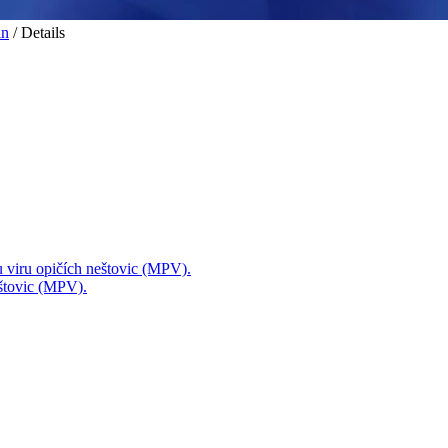
in
/ Details
mu viru opičích neštovic (MPV).
eštovic (MPV).