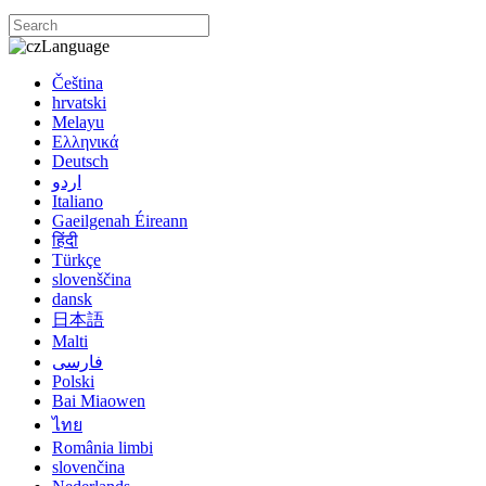
Language
Čeština
hrvatski
Melayu
Ελληνικά
Deutsch
اردو
Italiano
Gaeilgenah Éireann
हिंदी
Türkçe
slovenščina
dansk
日本語
Malti
فارسی
Polski
Bai Miaowen
ไทย
România limbi
slovenčina