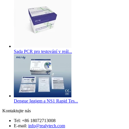
Sada PCR pro testování v reál...
Dengue Iggigm a NS1 Rapid Tes...
Kontaktujte nás
Tel: +86 18072713008
E-mail:
info@realytech.com