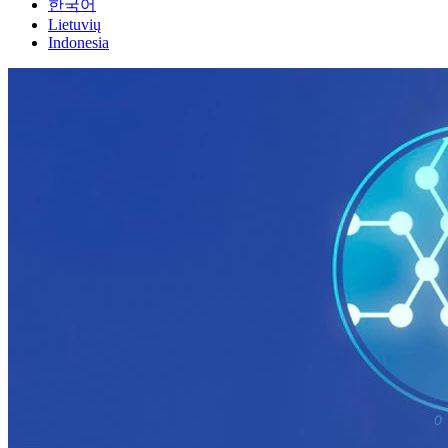
한국어
Lietuvių
Indonesia