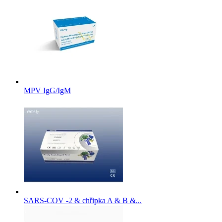
MPV IgG/IgM
SARS-COV -2 & chřipka A & B &...