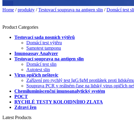
Home
/
produkty
/
Testovací souprava na antigen slin
/
Domácí test sl
Product Categories
Testovací sada nosních výtěrů
Domácí test výtěru
Samotest tamponu
Imunoassay Analyzer
Testovací souprava na antigen slin
Domácí test slin
Autotest slin
Virus opičích neštovic
Zařízení pro rychlý test IgG/IgM protilátek proti lidské
Souprava PCR v reálném čase na lidský virus opičích n
Chemiluminiscenční imunoanalytický systém
POCT
RYCHLÉ TESTY KOLOIDNÍHO ZLATA
Zdraví žen
Latest Products