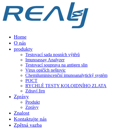
Home
O nás
produkty
Testovací sada nosních výtěrů
Imunoassay Analyzer
Testovací souprava na antigen slin
Virus opičích neštovic
Chemiluminiscenční imunoanalytický systém
POCT
RYCHLÉ TESTY KOLOIDNÍHO ZLATA
Zdraví žen
Zprávy
Produkt
Zprávy
Znalost
Kontaktujte nás
Zpětná vazba