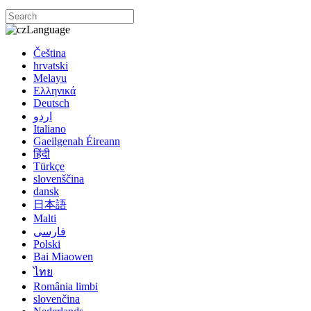
Language
Čeština
hrvatski
Melayu
Ελληνικά
Deutsch
اردو
Italiano
Gaeilgenah Éireann
हिंदी
Türkçe
slovenščina
dansk
日本語
Malti
فارسی
Polski
Bai Miaowen
ไทย
România limbi
slovenčina