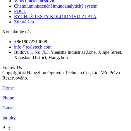
Virus opičích neštovic
Chemiluminiscenční imunoanalytický systém
POCT
RYCHLÉ TESTY KOLOIDNÍHO ZLATA
Zdraví žen
Kontaktujte nás
+8618072713008
info@realytech.com
Budova 1, No.763, Yuansha Industrial Zone, Xinjie Street,
Xiaoshan District, Hangzhou
Follow Us
Copyright © Hangzhou Opravdu Technika Co., Ltd. Vše Práva
Rezervováno.
Home
Phone
E-mail
Inquiry
Bag