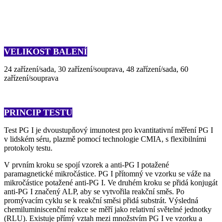
VELIKOST BALENÍ
24 zařízení/sada, 30 zařízení/souprava, 48 zařízení/sada, 60
zařízení/souprava
PRINCIP TESTU
Test PG I je dvoustupňový imunotest pro kvantitativní měření PG I
v lidském séru, plazmě pomocí technologie CMIA, s flexibilními
protokoly testu.
V prvním kroku se spojí vzorek a anti-PG I potažené
paramagnetické mikročástice. PG I přítomný ve vzorku se váže na
mikročástice potažené anti-PG I. Ve druhém kroku se přidá konjugát
anti-PG I značený ALP, aby se vytvořila reakční směs. Po
promývacím cyklu se k reakční směsi přidá substrát. Výsledná
chemiluminiscenční reakce se měří jako relativní světelné jednotky
(RLU). Existuje přímý vztah mezi množstvím PG I ve vzorku a