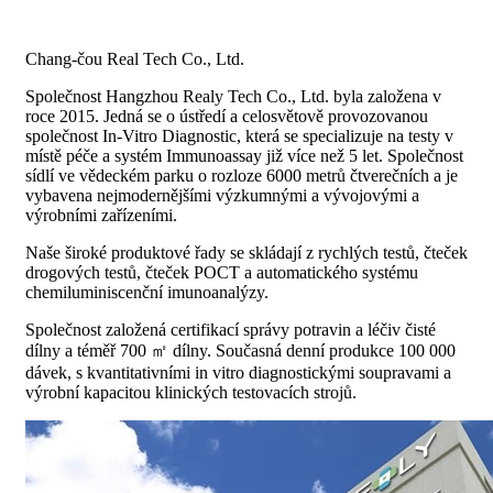
Chang-čou Real Tech Co., Ltd.
Společnost Hangzhou Realy Tech Co., Ltd. byla založena v
roce 2015. Jedná se o ústředí a celosvětově provozovanou
společnost In-Vitro Diagnostic, která se specializuje na testy v
místě péče a systém Immunoassay již více než 5 let. Společnost
sídlí ve vědeckém parku o rozloze 6000 metrů čtverečních a je
vybavena nejmodernějšími výzkumnými a vývojovými a
výrobními zařízeními.
Naše široké produktové řady se skládají z rychlých testů, čteček
drogových testů, čteček POCT a automatického systému
chemiluminiscenční imunoanalýzy.
Společnost založená certifikací správy potravin a léčiv čisté
dílny a téměř 700 ㎡ dílny. Současná denní produkce 100 000
dávek, s kvantitativními in vitro diagnostickými soupravami a
výrobní kapacitou klinických testovacích strojů.