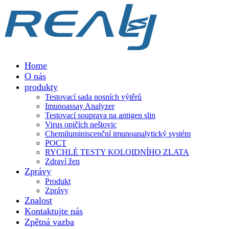
Home
O nás
produkty
Testovací sada nosních výtěrů
Imunoassay Analyzer
Testovací souprava na antigen slin
Virus opičích neštovic
Chemiluminiscenční imunoanalytický systém
POCT
RYCHLÉ TESTY KOLOIDNÍHO ZLATA
Zdraví žen
Zprávy
Produkt
Zprávy
Znalost
Kontaktujte nás
Zpětná vazba