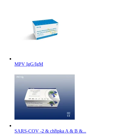
MPV IgG/IgM
SARS-COV -2 & chřipka A & B &...