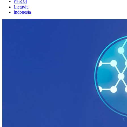
한국어
Lietuvių
Indonesia