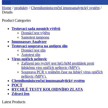
Home
/
produkty
/
Chemiluminiscenční imunoanalytický systém
/
Details
Product Categories
Testovací sada nosních výtěrů
Domácí test výtěru
Samotest tamponu
Imunoassay Analyzer
Testovací souprava na antigen slin
Domácí test slin
Autotest slin
Virus opičích neštovic
Zařízení pro rychlý test IgG/IgM protilátek proti
lidskému viru opičích neštovic (MPV).
Souprava PCR v reálném čase na lidský virus opičích
neštovic (MPV).
Chemiluminiscenční imunoanalytický systém
POCT
RYCHLÉ TESTY KOLOIDNÍHO ZLATA
Zdraví žen
Latest Products