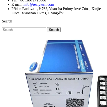
Tel: +86 18072713008
E-mail:
info@realytech.com
Přidat: Budova 1, č.763, Yuansha Průmyslové Zóna, Xinjie
Ulice, Xiaoshan Okres, Chang-čou
Search
Search