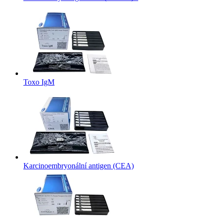
Toxo IgM
Karcinoembryonální antigen (CEA)