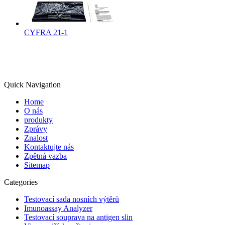
CYFRA 21-1
Quick Navigation
Home
O nás
produkty
Zprávy
Znalost
Kontaktujte nás
Zpětná vazba
Sitemap
Categories
Testovací sada nosních výtěrů
Imunoassay Analyzer
Testovací souprava na antigen slin