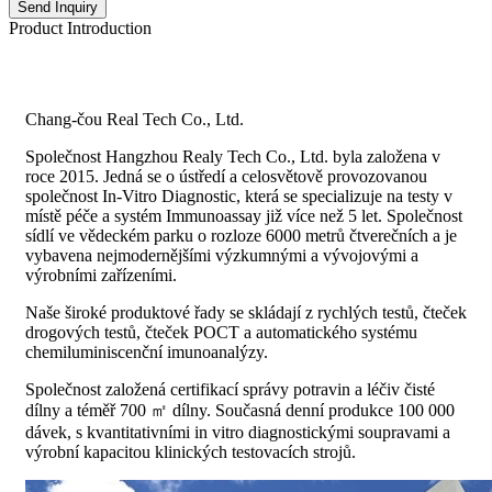
Send Inquiry
Product Introduction
Chang-čou Real Tech Co., Ltd.
Společnost Hangzhou Realy Tech Co., Ltd. byla založena v
roce 2015. Jedná se o ústředí a celosvětově provozovanou
společnost In-Vitro Diagnostic, která se specializuje na testy v
místě péče a systém Immunoassay již více než 5 let. Společnost
sídlí ve vědeckém parku o rozloze 6000 metrů čtverečních a je
vybavena nejmodernějšími výzkumnými a vývojovými a
výrobními zařízeními.
Naše široké produktové řady se skládají z rychlých testů, čteček
drogových testů, čteček POCT a automatického systému
chemiluminiscenční imunoanalýzy.
Společnost založená certifikací správy potravin a léčiv čisté
dílny a téměř 700 ㎡ dílny. Současná denní produkce 100 000
dávek, s kvantitativními in vitro diagnostickými soupravami a
výrobní kapacitou klinických testovacích strojů.