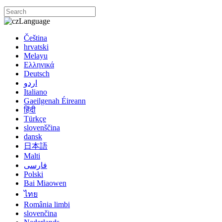
Language
Čeština
hrvatski
Melayu
Ελληνικά
Deutsch
اردو
Italiano
Gaeilgenah Éireann
हिंदी
Türkçe
slovenščina
dansk
日本語
Malti
فارسی
Polski
Bai Miaowen
ไทย
România limbi
slovenčina