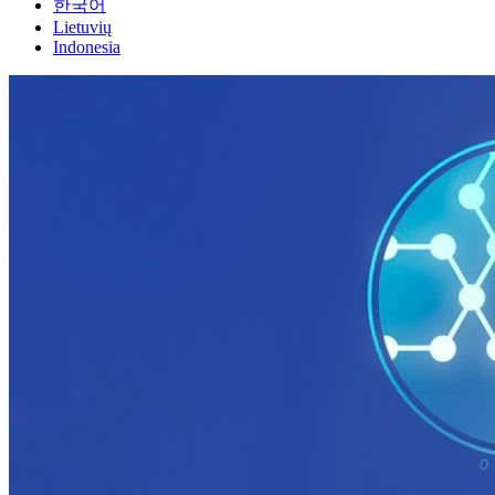
한국어
Lietuvių
Indonesia