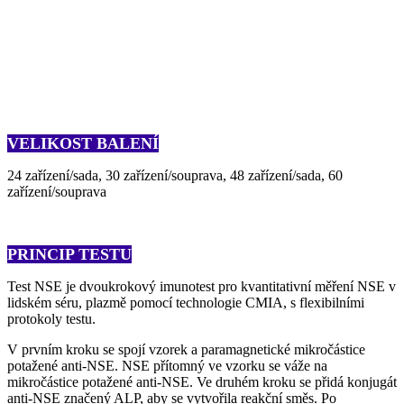
VELIKOST BALENÍ
24 zařízení/sada, 30 zařízení/souprava, 48 zařízení/sada, 60
zařízení/souprava
PRINCIP TESTU
Test NSE je dvoukrokový imunotest pro kvantitativní měření NSE v
lidském séru, plazmě pomocí technologie CMIA, s flexibilními
protokoly testu.
V prvním kroku se spojí vzorek a paramagnetické mikročástice
potažené anti-NSE. NSE přítomný ve vzorku se váže na
mikročástice potažené anti-NSE. Ve druhém kroku se přidá konjugát
anti-NSE značený ALP, aby se vytvořila reakční směs. Po