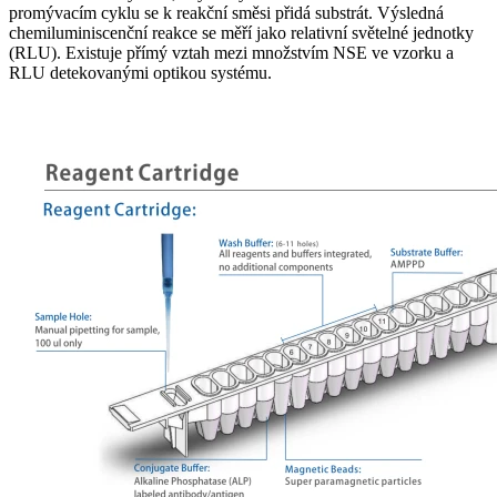
promývacím cyklu se k reakční směsi přidá substrát. Výsledná
chemiluminiscenční reakce se měří jako relativní světelné jednotky
(RLU). Existuje přímý vztah mezi množstvím NSE ve vzorku a
RLU detekovanými optikou systému.