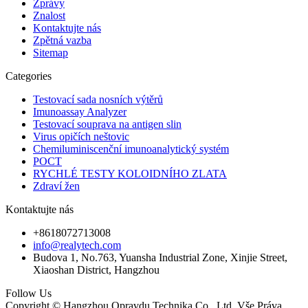
Zprávy
Znalost
Kontaktujte nás
Zpětná vazba
Sitemap
Categories
Testovací sada nosních výtěrů
Imunoassay Analyzer
Testovací souprava na antigen slin
Virus opičích neštovic
Chemiluminiscenční imunoanalytický systém
POCT
RYCHLÉ TESTY KOLOIDNÍHO ZLATA
Zdraví žen
Kontaktujte nás
+8618072713008
info@realytech.com
Budova 1, No.763, Yuansha Industrial Zone, Xinjie Street,
Xiaoshan District, Hangzhou
Follow Us
Copyright © Hangzhou Opravdu Technika Co., Ltd. Vše Práva