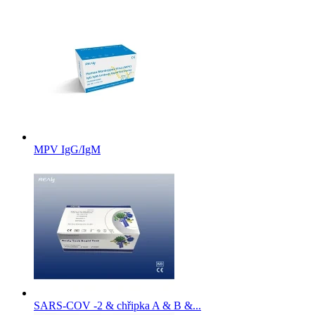
MPV IgG/IgM
SARS-COV -2 & chřipka A & B &...