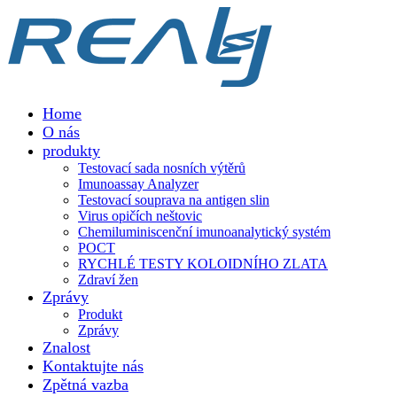
Home
O nás
produkty
Testovací sada nosních výtěrů
Imunoassay Analyzer
Testovací souprava na antigen slin
Virus opičích neštovic
Chemiluminiscenční imunoanalytický systém
POCT
RYCHLÉ TESTY KOLOIDNÍHO ZLATA
Zdraví žen
Zprávy
Produkt
Zprávy
Znalost
Kontaktujte nás
Zpětná vazba