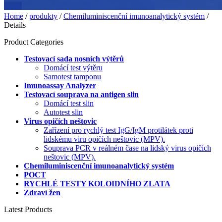
Home
/
produkty
/
Chemiluminiscenční imunoanalytický systém
/
Details
Product Categories
Testovací sada nosních výtěrů
Domácí test výtěru
Samotest tamponu
Imunoassay Analyzer
Testovací souprava na antigen slin
Domácí test slin
Autotest slin
Virus opičích neštovic
Zařízení pro rychlý test IgG/IgM protilátek proti
lidskému viru opičích neštovic (MPV).
Souprava PCR v reálném čase na lidský virus opičích
neštovic (MPV).
Chemiluminiscenční imunoanalytický systém
POCT
RYCHLÉ TESTY KOLOIDNÍHO ZLATA
Zdraví žen
Latest Products