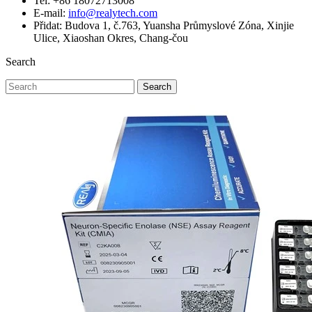
Tel: +86 18072713008
E-mail:
info@realytech.com
Přidat: Budova 1, č.763, Yuansha Průmyslové Zóna, Xinjie
Ulice, Xiaoshan Okres, Chang-čou
Search
Search