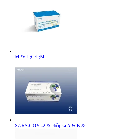
MPV IgG/IgM
SARS-COV -2 & chřipka A & B &...