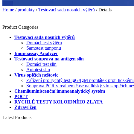
Home
/
produkty
/
Testovací sada nosních výtěrů
/ Details
Product Categories
Testovací sada nosních výtěrů
Domácí test výtěru
Samotest tamponu
Imunoassay Analyzer
Testovací souprava na antigen slin
Domácí test slin
Autotest slin
Virus opičích neštovic
Zařízení pro rychlý test IgG/IgM protilátek proti lidské
Souprava PCR v reálném čase na lidský virus opičích n
Chemiluminiscenční imunoanalytický systém
POCT
RYCHLÉ TESTY KOLOIDNÍHO ZLATA
Zdraví žen
Latest Products