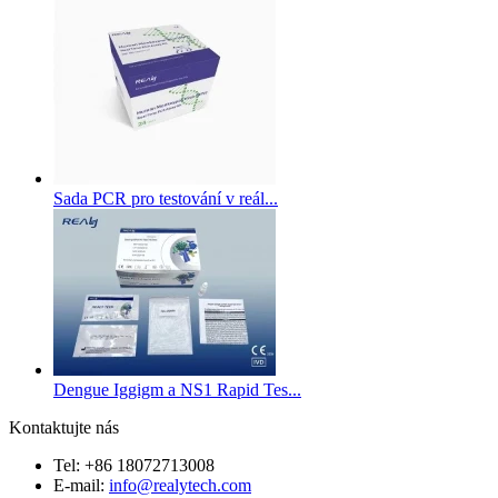
Sada PCR pro testování v reál...
Dengue Iggigm a NS1 Rapid Tes...
Kontaktujte nás
Tel: +86 18072713008
E-mail:
info@realytech.com