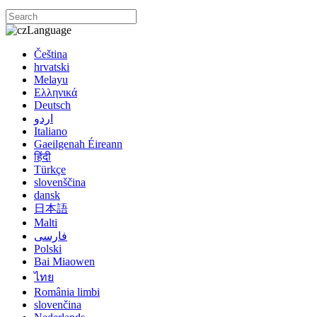
Language
Čeština
hrvatski
Melayu
Ελληνικά
Deutsch
اردو
Italiano
Gaeilgenah Éireann
हिंदी
Türkçe
slovenščina
dansk
日本語
Malti
فارسی
Polski
Bai Miaowen
ไทย
România limbi
slovenčina