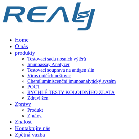
Home
O nás
produkty
Testovací sada nosních výtěrů
Imunoassay Analyzer
Testovací souprava na antigen slin
Virus opičích neštovic
Chemiluminiscenční imunoanalytický systém
POCT
RYCHLÉ TESTY KOLOIDNÍHO ZLATA
Zdraví žen
Zprávy
Produkt
Zprávy
Znalost
Kontaktujte nás
Zpětná vazba