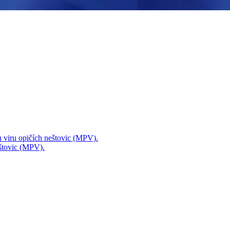
mu viru opičích neštovic (MPV).
eštovic (MPV).