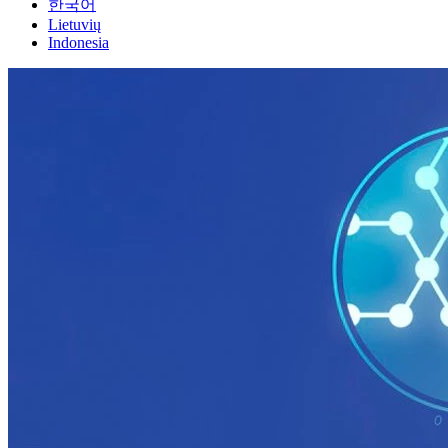
한국어
Lietuvių
Indonesia