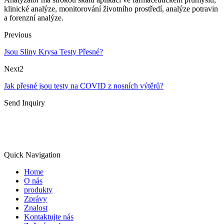
klinické analýze, monitorování životního prostředí, analýze potravin
a forenzní analýze.
Previous
Jsou Sliny Krysa Testy Přesné?
Next2
Jak přesné jsou testy na COVID z nosních výtěrů?
Send Inquiry
Quick Navigation
Home
O nás
produkty
Zprávy
Znalost
Kontaktujte nás