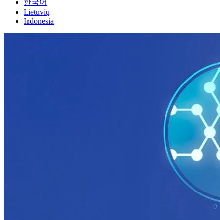
한국어
Lietuvių
Indonesia