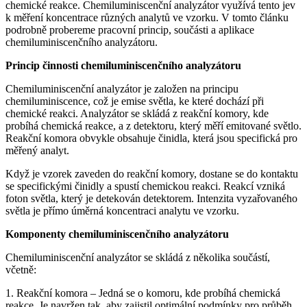
chemické reakce. Chemiluminiscenční analyzátor využívá tento jev
k měření koncentrace různých analytů ve vzorku. V tomto článku
podrobně probereme pracovní princip, součásti a aplikace
chemiluminiscenčního analyzátoru.
Princip činnosti chemiluminiscenčního analyzátoru
Chemiluminiscenční analyzátor je založen na principu
chemiluminiscence, což je emise světla, ke které dochází při
chemické reakci. Analyzátor se skládá z reakční komory, kde
probíhá chemická reakce, a z detektoru, který měří emitované světlo.
Reakční komora obvykle obsahuje činidla, která jsou specifická pro
měřený analyt.
Když je vzorek zaveden do reakční komory, dostane se do kontaktu
se specifickými činidly a spustí chemickou reakci. Reakcí vzniká
foton světla, který je detekován detektorem. Intenzita vyzařovaného
světla je přímo úměrná koncentraci analytu ve vzorku.
Komponenty chemiluminiscenčního analyzátoru
Chemiluminiscenční analyzátor se skládá z několika součástí,
včetně:
1. Reakční komora – Jedná se o komoru, kde probíhá chemická
reakce. Je navržen tak, aby zajistil optimální podmínky pro průběh