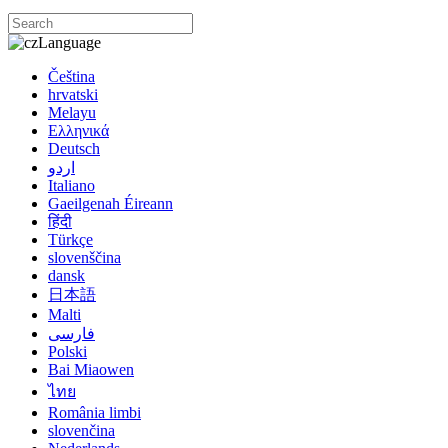
Language
Čeština
hrvatski
Melayu
Ελληνικά
Deutsch
اردو
Italiano
Gaeilgenah Éireann
हिंदी
Türkçe
slovenščina
dansk
日本語
Malti
فارسی
Polski
Bai Miaowen
ไทย
România limbi
slovenčina