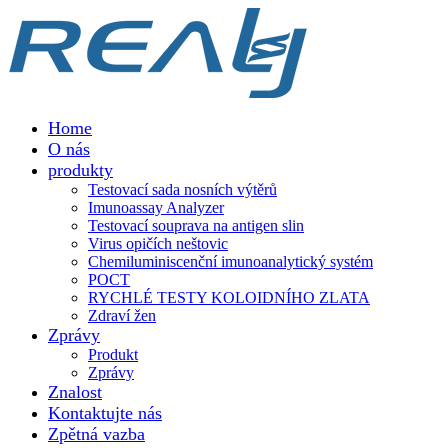
Home
O nás
produkty
Testovací sada nosních výtěrů
Imunoassay Analyzer
Testovací souprava na antigen slin
Virus opičích neštovic
Chemiluminiscenční imunoanalytický systém
POCT
RYCHLÉ TESTY KOLOIDNÍHO ZLATA
Zdraví žen
Zprávy
Produkt
Zprávy
Znalost
Kontaktujte nás
Zpětná vazba