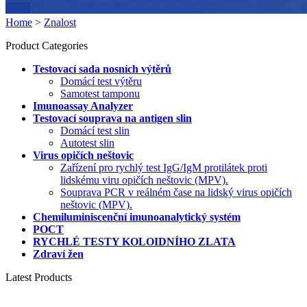
Home
>
Znalost
Product Categories
Testovací sada nosních výtěrů
Domácí test výtěru
Samotest tamponu
Imunoassay Analyzer
Testovací souprava na antigen slin
Domácí test slin
Autotest slin
Virus opičích neštovic
Zařízení pro rychlý test IgG/IgM protilátek proti
lidskému viru opičích neštovic (MPV).
Souprava PCR v reálném čase na lidský virus opičích
neštovic (MPV).
Chemiluminiscenční imunoanalytický systém
POCT
RYCHLÉ TESTY KOLOIDNÍHO ZLATA
Zdraví žen
Latest Products