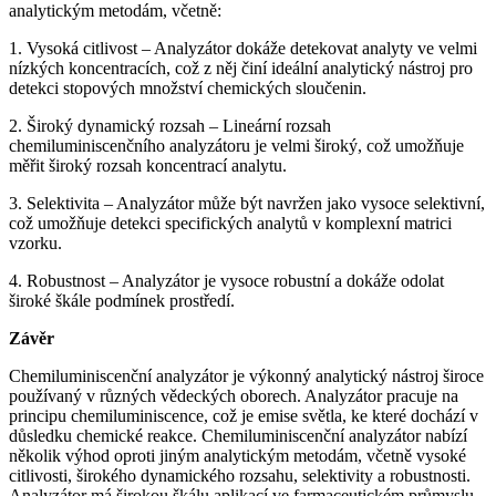
analytickým metodám, včetně:
1. Vysoká citlivost – Analyzátor dokáže detekovat analyty ve velmi
nízkých koncentracích, což z něj činí ideální analytický nástroj pro
detekci stopových množství chemických sloučenin.
2. Široký dynamický rozsah – Lineární rozsah
chemiluminiscenčního analyzátoru je velmi široký, což umožňuje
měřit široký rozsah koncentrací analytu.
3. Selektivita – Analyzátor může být navržen jako vysoce selektivní,
což umožňuje detekci specifických analytů v komplexní matrici
vzorku.
4. Robustnost – Analyzátor je vysoce robustní a dokáže odolat
široké škále podmínek prostředí.
Závěr
Chemiluminiscenční analyzátor je výkonný analytický nástroj široce
používaný v různých vědeckých oborech. Analyzátor pracuje na
principu chemiluminiscence, což je emise světla, ke které dochází v
důsledku chemické reakce. Chemiluminiscenční analyzátor nabízí
několik výhod oproti jiným analytickým metodám, včetně vysoké
citlivosti, širokého dynamického rozsahu, selektivity a robustnosti.
Analyzátor má širokou škálu aplikací ve farmaceutickém průmyslu,