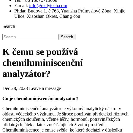
Tel: +86 18072713008
E-mail:
info@realytech.com
Přidat: Budova 1, č.763, Yuansha Průmyslové Zóna, Xinjie
Ulice, Xiaoshan Okres, Chang-čou
Search
Search
K čemu se používá
chemiluminiscenční
analyzátor?
Dec 28, 2023
Leave a message
Co je chemiluminiscenční analyzátor?
Chemiluminiscenční analyzátor je výkonný analytický nástroj v
oblasti vědeckého výzkumu. Je široce používán při detekci různých
chemických sloučenin, včetně léčiv, hormonů, potravinářských
přídatných látek a látek znečišťujících životní prostředí.
Chemiluminiscence je emise světla, ke které dochází v důsledku