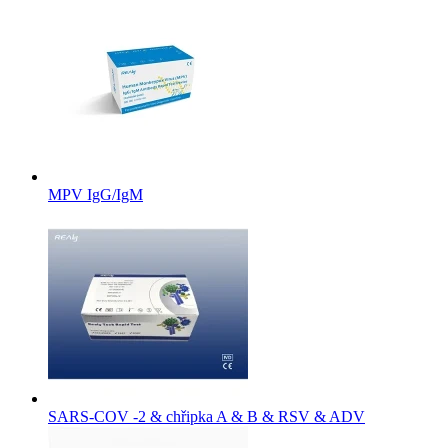
MPV IgG/IgM
SARS-COV -2 & chřipka A & B & RSV & ADV