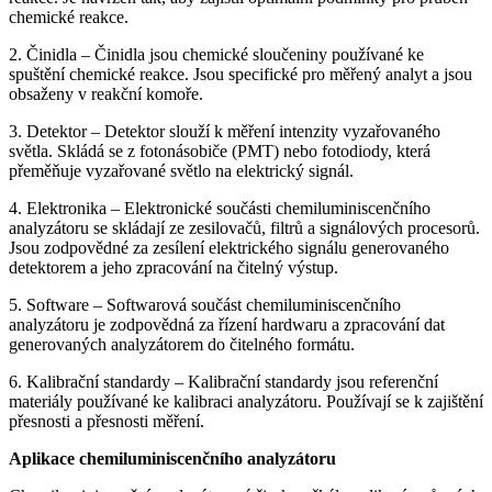
chemické reakce.
2. Činidla – Činidla jsou chemické sloučeniny používané ke
spuštění chemické reakce. Jsou specifické pro měřený analyt a jsou
obsaženy v reakční komoře.
3. Detektor – Detektor slouží k měření intenzity vyzařovaného
světla. Skládá se z fotonásobiče (PMT) nebo fotodiody, která
přeměňuje vyzařované světlo na elektrický signál.
4. Elektronika – Elektronické součásti chemiluminiscenčního
analyzátoru se skládají ze zesilovačů, filtrů a signálových procesorů.
Jsou zodpovědné za zesílení elektrického signálu generovaného
detektorem a jeho zpracování na čitelný výstup.
5. Software – Softwarová součást chemiluminiscenčního
analyzátoru je zodpovědná za řízení hardwaru a zpracování dat
generovaných analyzátorem do čitelného formátu.
6. Kalibrační standardy – Kalibrační standardy jsou referenční
materiály používané ke kalibraci analyzátoru. Používají se k zajištění
přesnosti a přesnosti měření.
Aplikace chemiluminiscenčního analyzátoru