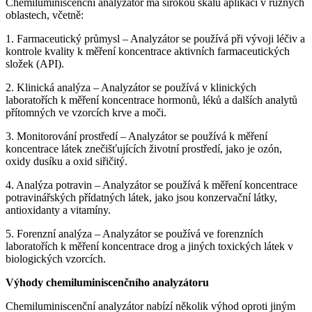
Chemiluminiscenční analyzátor má širokou škálu aplikací v různých
oblastech, včetně:
1. Farmaceutický průmysl – Analyzátor se používá při vývoji léčiv a
kontrole kvality k měření koncentrace aktivních farmaceutických
složek (API).
2. Klinická analýza – Analyzátor se používá v klinických
laboratořích k měření koncentrace hormonů, léků a dalších analytů
přítomných ve vzorcích krve a moči.
3. Monitorování prostředí – Analyzátor se používá k měření
koncentrace látek znečišťujících životní prostředí, jako je ozón,
oxidy dusíku a oxid siřičitý.
4. Analýza potravin – Analyzátor se používá k měření koncentrace
potravinářských přídatných látek, jako jsou konzervační látky,
antioxidanty a vitamíny.
5. Forenzní analýza – Analyzátor se používá ve forenzních
laboratořích k měření koncentrace drog a jiných toxických látek v
biologických vzorcích.
Výhody chemiluminiscenčního analyzátoru
Chemiluminiscenční analyzátor nabízí několik výhod oproti jiným