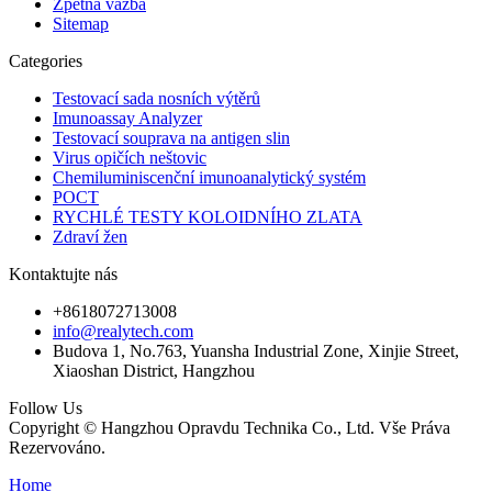
Zpětná vazba
Sitemap
Categories
Testovací sada nosních výtěrů
Imunoassay Analyzer
Testovací souprava na antigen slin
Virus opičích neštovic
Chemiluminiscenční imunoanalytický systém
POCT
RYCHLÉ TESTY KOLOIDNÍHO ZLATA
Zdraví žen
Kontaktujte nás
+8618072713008
info@realytech.com
Budova 1, No.763, Yuansha Industrial Zone, Xinjie Street,
Xiaoshan District, Hangzhou
Follow Us
Copyright © Hangzhou Opravdu Technika Co., Ltd. Vše Práva
Rezervováno.
Home