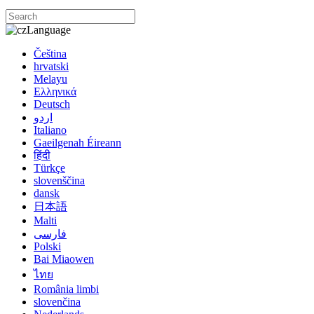
Language
Čeština
hrvatski
Melayu
Ελληνικά
Deutsch
اردو
Italiano
Gaeilgenah Éireann
हिंदी
Türkçe
slovenščina
dansk
日本語
Malti
فارسی
Polski
Bai Miaowen
ไทย
România limbi
slovenčina