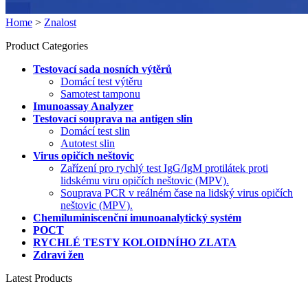
Home
>
Znalost
Product Categories
Testovací sada nosních výtěrů
Domácí test výtěru
Samotest tamponu
Imunoassay Analyzer
Testovací souprava na antigen slin
Domácí test slin
Autotest slin
Virus opičích neštovic
Zařízení pro rychlý test IgG/IgM protilátek proti
lidskému viru opičích neštovic (MPV).
Souprava PCR v reálném čase na lidský virus opičích
neštovic (MPV).
Chemiluminiscenční imunoanalytický systém
POCT
RYCHLÉ TESTY KOLOIDNÍHO ZLATA
Zdraví žen
Latest Products