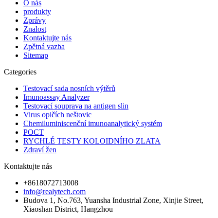
O nás
produkty
Zprávy
Znalost
Kontaktujte nás
Zpětná vazba
Sitemap
Categories
Testovací sada nosních výtěrů
Imunoassay Analyzer
Testovací souprava na antigen slin
Virus opičích neštovic
Chemiluminiscenční imunoanalytický systém
POCT
RYCHLÉ TESTY KOLOIDNÍHO ZLATA
Zdraví žen
Kontaktujte nás
+8618072713008
info@realytech.com
Budova 1, No.763, Yuansha Industrial Zone, Xinjie Street,
Xiaoshan District, Hangzhou