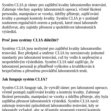
Systém CLIA je rámec pro zajištění kvality laboratorního testování.
Zahrnuje všechny aspekty laboratorních operací, včetně školení
personálu, manipulace se vzorky, údržby přístroje, zajišťování
kvality a postupů kontroly kvality. Systém CLIA je v podstatě
souborem regulačních norem a pokynů, které musí laboratoře
dodržovat, aby zajistily přesnost a spolehlivost laboratorních
výsledků.
Proč jsou systémy CLIA důležité?
Systémy CLIA jsou nezbytné pro zajištění kvality laboratorního
testování. Bez předpisů a směrnic CLIA by neexistovaly jednotné
standardy pro laboratorní testování, což by vedlo k nepřesným a
nespolehlivým výsledkům. Systém CLIA také zajišťuje, že
laboratorní personál je přiměřeně vyškolen a kvalifikován k
bezpečnému a přesnému provádění laboratorních testů.
Jak funguje systém CLIA?
Systém CLIA funguje tak, že vytváří rámec pro laboratorní operace,
včetně postupů zajišťování kvality a kontroly kvality. Zahrnuje
školení personálu, manipulaci se vzorky a údržbu přístroje, aby byla
zajištěna přesnost laboratorních výsledků. Systém CLIA navíc
zahrnuje testování způsobilosti laboratorního testování, kdy se
laboratoře vyžadují, aby se účastnily programů externí kontroly