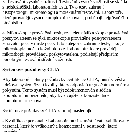
3. Testování vysoké složitosti: Testování vysoké složitosti se skládá
z nejsložitějších laboratorních testů. Tyto testy zahrnují
histopatologii, mikrobiologii a molekulární testování. Laboratoře,
které provádějí vysoce komplexní testování, podléhají nejpřísnějším
předpisům.
4. Mikroskopie prováděná poskytovatelem: Mikroskopie prováděná
poskytovatelem se týká mikroskopie prováděné poskytovatelem
zdravotní péče v místě péče. Tato kategorie zahrnuje testy, jako je
mikroskopie moči a kožní biopsie. Laboratoře, které provádějí
mikroskopii prováděnou poskytovatelem, podléhají předpisům
podobným testování střední složitosti.
Systémové požadavky CLIA
Aby laboratoře splnily požadavky certifikace CLIA, musí zavést a
udržovat systém řízení kvality, který odpovídá regulačním normám a
pokynům. Tento systém musí být zdokumentován a sdělen
laboratornímu personálu, aby byla zajištěna konzistentnost
laboratorního testování.
Systémové požadavky CLIA zahrnují následující:
- Kvalifikace personálu: Laboratoře musí zaměstnávat kvalifikovaný
personál, který je vyškolený a kompetentní v postupech, které
provádějí.