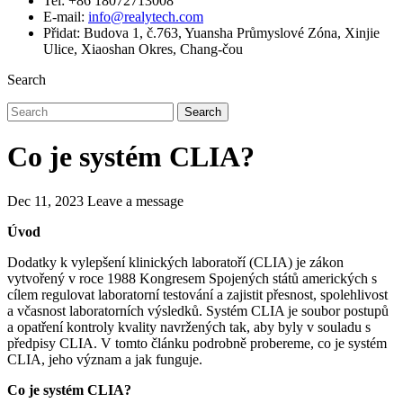
Tel: +86 18072713008
E-mail:
info@realytech.com
Přidat: Budova 1, č.763, Yuansha Průmyslové Zóna, Xinjie
Ulice, Xiaoshan Okres, Chang-čou
Search
Search
Co je systém CLIA?
Dec 11, 2023
Leave a message
Úvod
Dodatky k vylepšení klinických laboratoří (CLIA) je zákon
vytvořený v roce 1988 Kongresem Spojených států amerických s
cílem regulovat laboratorní testování a zajistit přesnost, spolehlivost
a včasnost laboratorních výsledků. Systém CLIA je soubor postupů
a opatření kontroly kvality navržených tak, aby byly v souladu s
předpisy CLIA. V tomto článku podrobně probereme, co je systém
CLIA, jeho význam a jak funguje.
Co je systém CLIA?