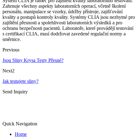
Systém CLIA je rámec pro zajištění kvality laboratorního testování.
Zahrnuje všechny aspekty laboratorních operací, včetně školení
personálu, manipulace se vzorky, údržby přístroje, zajišťování
kvality a postupů kontroly kvality. Systémy CLIA jsou nezbytné pro
zajištění přesnosti a spolehlivosti laboratorních výsledků a pro
ochranu bezpečnosti pacientů. Laboratoře, které provádějí testování
s certifikací CLIA, musí dodržovat zavedené regulační normy a
směrnice.
Previous
Jsou Sliny Krysa Testy Přesné?
Next2
Jak testujete sliny?
Send Inquiry
Quick Navigation
Home