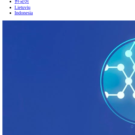
한국어
Lietuvių
Indonesia