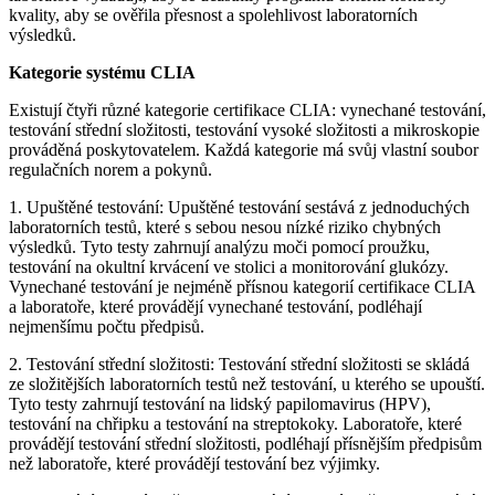
kvality, aby se ověřila přesnost a spolehlivost laboratorních
výsledků.
Kategorie systému CLIA
Existují čtyři různé kategorie certifikace CLIA: vynechané testování,
testování střední složitosti, testování vysoké složitosti a mikroskopie
prováděná poskytovatelem. Každá kategorie má svůj vlastní soubor
regulačních norem a pokynů.
1. Upuštěné testování: Upuštěné testování sestává z jednoduchých
laboratorních testů, které s sebou nesou nízké riziko chybných
výsledků. Tyto testy zahrnují analýzu moči pomocí proužku,
testování na okultní krvácení ve stolici a monitorování glukózy.
Vynechané testování je nejméně přísnou kategorií certifikace CLIA
a laboratoře, které provádějí vynechané testování, podléhají
nejmenšímu počtu předpisů.
2. Testování střední složitosti: Testování střední složitosti se skládá
ze složitějších laboratorních testů než testování, u kterého se upouští.
Tyto testy zahrnují testování na lidský papilomavirus (HPV),
testování na chřipku a testování na streptokoky. Laboratoře, které
provádějí testování střední složitosti, podléhají přísnějším předpisům
než laboratoře, které provádějí testování bez výjimky.