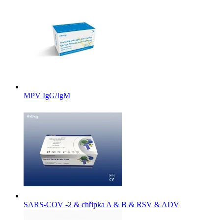
MPV IgG/IgM
SARS-COV -2 & chřipka A & B & RSV & ADV