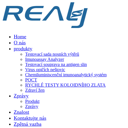
Home
O nás
produkty
Testovací sada nosních výtěrů
Imunoassay Analyzer
Testovací souprava na antigen slin
Virus opičích neštovic
Chemiluminiscenční imunoanalytický systém
POCT
RYCHLÉ TESTY KOLOIDNÍHO ZLATA
Zdraví žen
Zprávy
Produkt
Zprávy
Znalost
Kontaktujte nás
Zpětná vazba