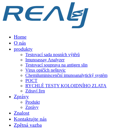
Home
O nás
produkty
Testovací sada nosních výtěrů
Imunoassay Analyzer
Testovací souprava na antigen slin
Virus opičích neštovic
Chemiluminiscenční imunoanalytický systém
POCT
RYCHLÉ TESTY KOLOIDNÍHO ZLATA
Zdraví žen
Zprávy
Produkt
Zprávy
Znalost
Kontaktujte nás
Zpětná vazba