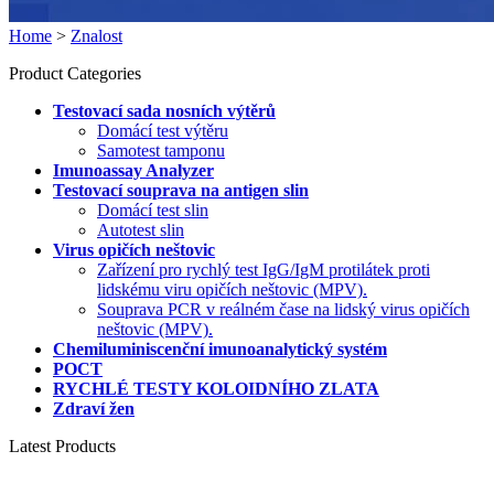
Home
>
Znalost
Product Categories
Testovací sada nosních výtěrů
Domácí test výtěru
Samotest tamponu
Imunoassay Analyzer
Testovací souprava na antigen slin
Domácí test slin
Autotest slin
Virus opičích neštovic
Zařízení pro rychlý test IgG/IgM protilátek proti
lidskému viru opičích neštovic (MPV).
Souprava PCR v reálném čase na lidský virus opičích
neštovic (MPV).
Chemiluminiscenční imunoanalytický systém
POCT
RYCHLÉ TESTY KOLOIDNÍHO ZLATA
Zdraví žen
Latest Products