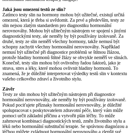
Jaká jsou omezení testů ze slin?
Zatímco testy slin na hormony mohou být užitečné, existují určitá
omezení, která je třeba si uvědomit. Za prvé a především, testy ze
slin nejsou zlatým standardem pro diagnostiku hormonální
nerovnováhy. Mohou být užitečným nástrojem ve spojení s jinými
diagnostickými testy, ale neměly by být používány izolovaně. Za
druhé, testy ze slin neměří všechny hormony, takže nemusí být
schopny zachytit všechny hormonální nerovnováhy. Například
nemusí být užitečné při diagnostice problémů se štítnou žlázou,
protože hladiny hormonů štítné žlázy se obvykle neměří ve slinách.
Konečně, testy slin mohou být ovlivněny řadou faktorů, jako je
strava, stres a léky, které mohou ovlivnit hladiny hormonů. To
znamená, že je důležité interpretovat výsledky testů slin v kontextu
vašeho celkového zdraví a životního stylu.
Závěr
Testy ze slin mohou být užitečným nástrojem při diagnostice
hormonální nerovnováhy, ale neměly by být používány izolovaně.
Pokud pociťujete příznaky hormonální nerovnováhy, je důležité
spolupracovat s poskytovatelem zdravotní péče, který vám může
pomoci určit základní příčinu a vytvořit plán léčby. To může
zahrnovat kombinaci diagnostických testů, změn životního stylu a
léků nebo hormonální substituční terapie. Se správnou diagnózou a
léčbou můžete zvládnout hormonální nerovnováhu a zlepšit své