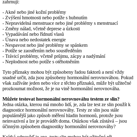
zahrnují:
- Akné nebo jiné kožní problémy
- Zvýšení hmotnosti nebo potíže s hubnutím
- Nepravidelná menstruace nebo jiné problémy s menstruací
- Změny nálad, včetně deprese a úzkosti
- Vypadávání nebo řídnutí vlasů
- Únava nebo nedostatek energie
- Nespavost nebo jiné problémy se spánkem
- Potíže se zaostřením nebo soustředěním
- Trávicí problémy, včetně průjmu, zácpy a nadýmání
- Neplodnost nebo potíže s otěhotněním
Tyto příznaky mohou být způsobeny řadou faktorů a není vždy
snadné určit, zda jsou způsobeny hormonální nerovnováhou. Pokud
však zažíváte jeden nebo více z těchto příznaků, může být užitečné
prozkoumat možnost, že je na vině hormonální nerovnováha.
Můžete testovat hormonální nerovnováhu testem ze slin?
Jedna otázka, kterou má mnoho lidí, je, zda lze test ze slin použít k
diagnostice hormonální nerovnováhy. Testy ze slin jsou stále
populárnější jako způsob měření hladin hormonů, protože jsou
neinvazivní a lze je provádět doma. Otázkou však zůstává – jsou
účinným způsobem diagnostiky hormonální nerovnováhy?
Krátká odpověď je ano, testy slin mohou být užitečné při