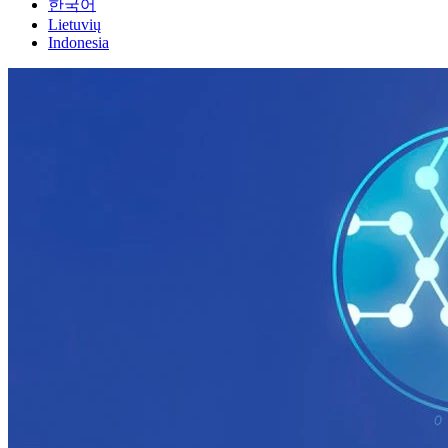
한국어
Lietuvių
Indonesia