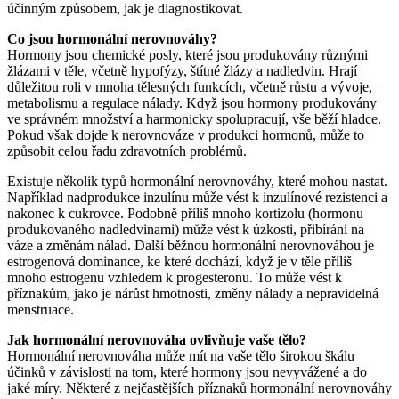
účinným způsobem, jak je diagnostikovat.
Co jsou hormonální nerovnováhy?
Hormony jsou chemické posly, které jsou produkovány různými
žlázami v těle, včetně hypofýzy, štítné žlázy a nadledvin. Hrají
důležitou roli v mnoha tělesných funkcích, včetně růstu a vývoje,
metabolismu a regulace nálady. Když jsou hormony produkovány
ve správném množství a harmonicky spolupracují, vše běží hladce.
Pokud však dojde k nerovnováze v produkci hormonů, může to
způsobit celou řadu zdravotních problémů.
Existuje několik typů hormonální nerovnováhy, které mohou nastat.
Například nadprodukce inzulínu může vést k inzulínové rezistenci a
nakonec k cukrovce. Podobně příliš mnoho kortizolu (hormonu
produkovaného nadledvinami) může vést k úzkosti, přibírání na
váze a změnám nálad. Další běžnou hormonální nerovnováhou je
estrogenová dominance, ke které dochází, když je v těle příliš
mnoho estrogenu vzhledem k progesteronu. To může vést k
příznakům, jako je nárůst hmotnosti, změny nálady a nepravidelná
menstruace.
Jak hormonální nerovnováha ovlivňuje vaše tělo?
Hormonální nerovnováha může mít na vaše tělo širokou škálu
účinků v závislosti na tom, které hormony jsou nevyvážené a do
jaké míry. Některé z nejčastějších příznaků hormonální nerovnováhy