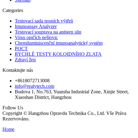
Categories
Testovací sada nosních výtěrů
Imunoassay Analyzer
Testovací souprava na antigen slin
Virus opičích neštovic
Chemiluminiscenční imunoanalytický systém
POCT
RYCHLÉ TESTY KOLOIDNÍHO ZLATA
Zdraví žen
Kontaktujte nás
+8618072713008
info@realytech.com
Budova 1, No.763, Yuansha Industrial Zone, Xinjie Street,
Xiaoshan District, Hangzhou
Follow Us
Copyright © Hangzhou Opravdu Technika Co., Ltd. Vše Práva
Rezervováno.
Home