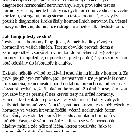
diagnostice hormonální nerovnováhy. Když provádíte test na
hormony ze slin, měříte hladiny různých hormonů ve slinách, včetně
kortizolu, estrogenu, progesteronu a testosteronu. Tyto testy lze
použít k diagnostice široké škály hormonálních nerovnováh, včetně
únavy nadledvin, dominance estrogenu a nedostatku testosteronu.
Jak fungují testy ze slin?
Testy slin na hormony fungují tak, že měří hladiny různých
hormonů ve vašich slinách. Test se obvykle provádí doma a
zahrnuje odběr vzorků slin v určitou dobu během dne (často po
probuzení, dopoledne, odpoledne a před spaním). Tyto vzorky jsou
poté odeslány do laboratoře k analýze.
Existuje několik výhod používání testů slin na hladiny hormonů. Za
prvé, jak již bylo zmíněno, jsou neinvazivní a lze je provádět doma.
To znamená, že nemusíte chodit do laboratoře nebo na odběr krve,
abyste si nechali vyšetřit hladinu hormonů. Za druhé, testy slin jsou
považovány za přesnější než krevní testy na určité hormony,
zejména kortizol. Je to proto, že testy slin měří hladiny volných a
aktivních hormonů ve vašem těle, zatímco krevní testy měří všechny
hormony ve vašem krevním řečišti, včetně neaktivních forem.
Konečně, testy slin lze použít ke sledování hladin hormonů v
průběhu času, což vám umožní zjistit, zda se vaše hormonální
hladiny mění a zda některá léčba, kterou používáte (jako je
hormonální substituční terapie), funguje.