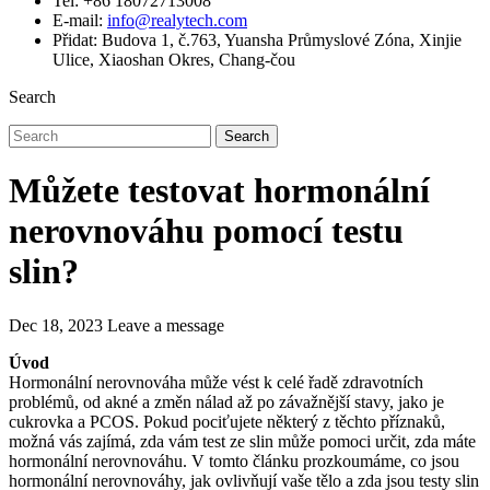
Tel: +86 18072713008
E-mail:
info@realytech.com
Přidat: Budova 1, č.763, Yuansha Průmyslové Zóna, Xinjie
Ulice, Xiaoshan Okres, Chang-čou
Search
Search
Můžete testovat hormonální
nerovnováhu pomocí testu
slin?
Dec 18, 2023
Leave a message
Úvod
Hormonální nerovnováha může vést k celé řadě zdravotních
problémů, od akné a změn nálad až po závažnější stavy, jako je
cukrovka a PCOS. Pokud pociťujete některý z těchto příznaků,
možná vás zajímá, zda vám test ze slin může pomoci určit, zda máte
hormonální nerovnováhu. V tomto článku prozkoumáme, co jsou
hormonální nerovnováhy, jak ovlivňují vaše tělo a zda jsou testy slin