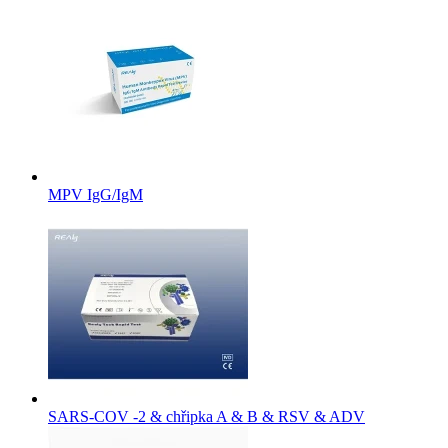
MPV IgG/IgM
SARS-COV -2 & chřipka A & B & RSV & ADV