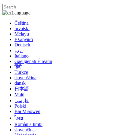
Language
Čeština
hrvatski
Melayu
Ελληνικά
Deutsch
اردو
Italiano
Gaeilgenah Éireann
हिंदी
Türkçe
slovenščina
dansk
日本語
Malti
فارسی
Polski
Bai Miaowen
ไทย
România limbi
slovenčina