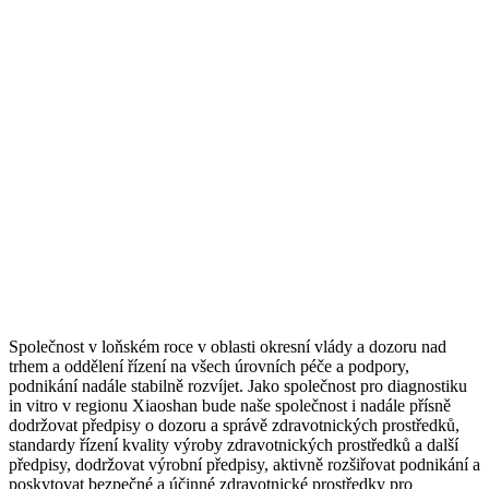
Společnost v loňském roce v oblasti okresní vlády a dozoru nad
trhem a oddělení řízení na všech úrovních péče a podpory,
podnikání nadále stabilně rozvíjet. Jako společnost pro diagnostiku
in vitro v regionu Xiaoshan bude naše společnost i nadále přísně
dodržovat předpisy o dozoru a správě zdravotnických prostředků,
standardy řízení kvality výroby zdravotnických prostředků a další
předpisy, dodržovat výrobní předpisy, aktivně rozšiřovat podnikání a
poskytovat bezpečné a účinné zdravotnické prostředky pro