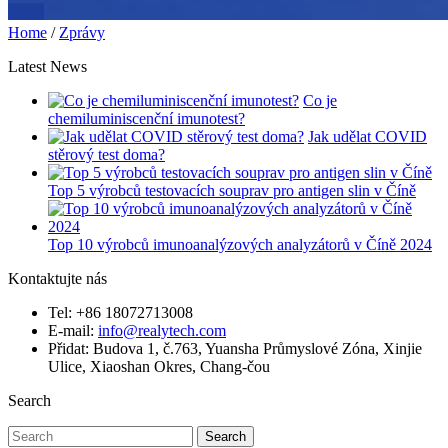
Home
/
Zprávy
Latest News
Co je
chemiluminiscenční imunotest?
Jak udělat COVID
stěrový test doma?
Top 5 výrobců testovacích souprav pro antigen slin v Číně
Top 10 výrobců imunoanalýzových analyzátorů v Číně 2024
Kontaktujte nás
Tel: +86 18072713008
E-mail:
info@realytech.com
Přidat: Budova 1, č.763, Yuansha Průmyslové Zóna, Xinjie
Ulice, Xiaoshan Okres, Chang-čou
Search
Search