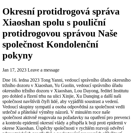
Okresní protidrogová správa
Xiaoshan spolu s pouliční
protidrogovou správou Naše
společnost Kondolenční
pokyny
Jan 17, 2023
Leave a message
Dne 16. ledna 2023 Tong Yanni, vedoucí správního úřadu okresního
tržního dozoru v Xiaoshan, Yu Guolin, vedoucí správního úřadu
okresního tržního dozoru v Xiaoshan, Lou Dayong, ředitel Institutu
pro dohled a řízení trhu na ulici Xinjie, Xu Danqing a další naši
společnost navštívili čtyři lidé, aby vyjádřili soustrast a vedení.
Vedoucí skupiny sympatií a osoba odpovědná za společnost vedli
srdečné a přátelské výměny názorů. V minulém roce naše
společnost aktivně reagovala na požadavky na opatření pro prevenci
a kontrolu epidemií okresní vlády a přispěla k boji proti epidemii v
okrese Xiaoshan. Úspěchy společnosti v rychlém rozvoji odvětví