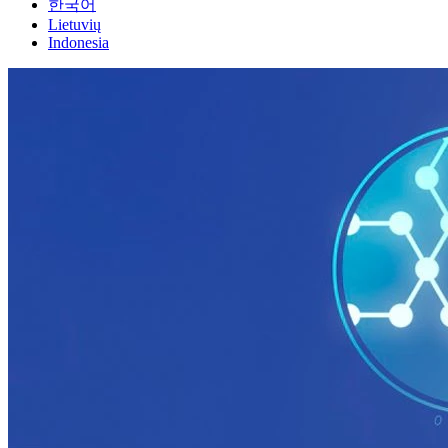
한국어
Lietuvių
Indonesia