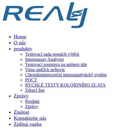
Home
O nás
produkty
Testovací sada nosních výtěrů
Imunoassay Analyzer
Testovací souprava na antigen slin
Virus opičích neštovic
Chemiluminiscenční imunoanalytický systém
POCT
RYCHLÉ TESTY KOLOIDNÍHO ZLATA
Zdraví žen
Zprávy
Produkt
Zprávy
Znalost
Kontaktujte nás
Zpětná vazba