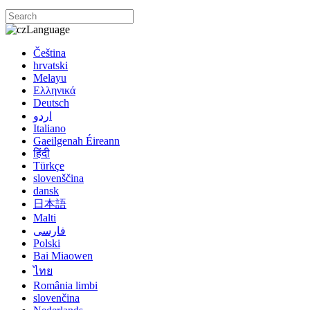
Language
Čeština
hrvatski
Melayu
Ελληνικά
Deutsch
اردو
Italiano
Gaeilgenah Éireann
हिंदी
Türkçe
slovenščina
dansk
日本語
Malti
فارسی
Polski
Bai Miaowen
ไทย
România limbi
slovenčina