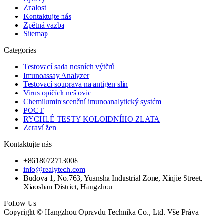
Znalost
Kontaktujte nás
Zpětná vazba
Sitemap
Categories
Testovací sada nosních výtěrů
Imunoassay Analyzer
Testovací souprava na antigen slin
Virus opičích neštovic
Chemiluminiscenční imunoanalytický systém
POCT
RYCHLÉ TESTY KOLOIDNÍHO ZLATA
Zdraví žen
Kontaktujte nás
+8618072713008
info@realytech.com
Budova 1, No.763, Yuansha Industrial Zone, Xinjie Street,
Xiaoshan District, Hangzhou
Follow Us
Copyright © Hangzhou Opravdu Technika Co., Ltd. Vše Práva