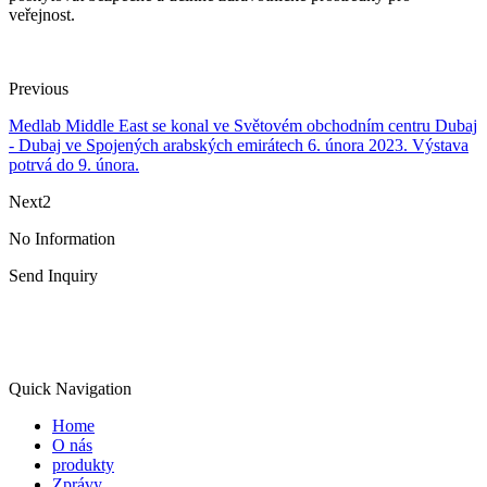
veřejnost.
Previous
Medlab Middle East se konal ve Světovém obchodním centru Dubaj
- Dubaj ve Spojených arabských emirátech 6. února 2023. Výstava
potrvá do 9. února.
Next2
No Information
Send Inquiry
Quick Navigation
Home
O nás
produkty
Zprávy