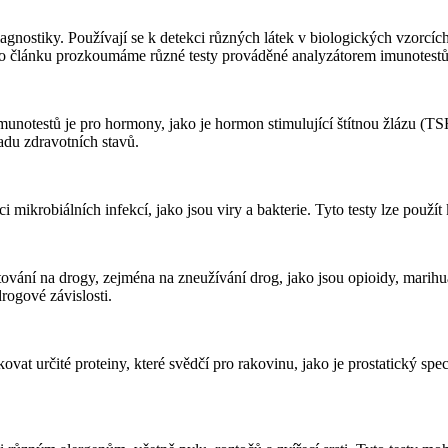
iagnostiky. Používají se k detekci různých látek v biologických vzorcíc
to článku prozkoumáme různé testy prováděné analyzátorem imunotestů
notestů je pro hormony, jako je hormon stimulující štítnou žlázu (TSH),
adu zdravotních stavů.
 mikrobiálních infekcí, jako jsou viry a bakterie. Tyto testy lze použít
stování na drogy, zejména na zneužívání drog, jako jsou opioidy, marihu
rogové závislosti.
at určité proteiny, které svědčí pro rakovinu, jako je prostatický spe