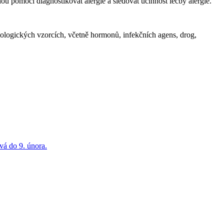
hou pomoci diagnostikovat alergie a sledovat účinnost léčby alergie.
iologických vzorcích, včetně hormonů, infekčních agens, drog,
á do 9. února.