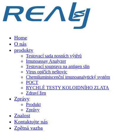
Home
O nás
produkty
Testovací sada nosních výtěrů
Imunoassay Analyzer
Testovací souprava na antigen slin
Virus opičích neštovic
Chemiluminiscenční imunoanalytický systém
POCT
RYCHLÉ TESTY KOLOIDNÍHO ZLATA
Zdraví žen
Zprávy
Produkt
Zprávy
Znalost
Kontaktujte nás
Zpětná vazba