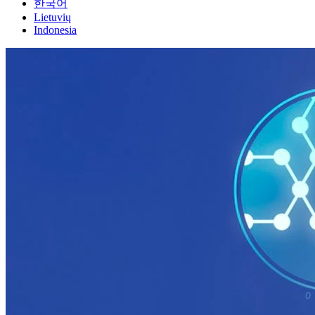
한국어
Lietuvių
Indonesia