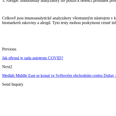
5. Alergie: Imunoassay analyzátory lze použít k detekci protilátek pro
Celkově jsou imunoanalytické analyzátory všestranným nástrojem v kli
biomarkerů rakoviny a alergií. Tyto testy mohou poskytnout cenné in
Previous
Jak přesná je sada autotestu COVID?
Next2
Medlab Middle East se konal ve Světovém obchodním centru Dubaj - 
Send Inquiry