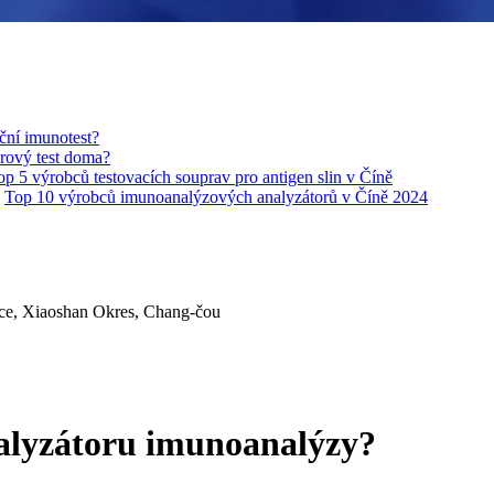
ční imunotest?
rový test doma?
op 5 výrobců testovacích souprav pro antigen slin v Číně
Top 10 výrobců imunoanalýzových analyzátorů v Číně 2024
ice, Xiaoshan Okres, Chang-čou
nalyzátoru imunoanalýzy?