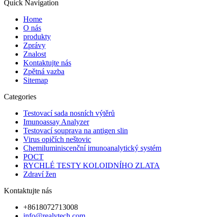
Quick Navigation
Home
O nás
produkty
Zprávy
Znalost
Kontaktujte nás
Zpětná vazba
Sitemap
Categories
Testovací sada nosních výtěrů
Imunoassay Analyzer
Testovací souprava na antigen slin
Virus opičích neštovic
Chemiluminiscenční imunoanalytický systém
POCT
RYCHLÉ TESTY KOLOIDNÍHO ZLATA
Zdraví žen
Kontaktujte nás
+8618072713008
info@realytech.com