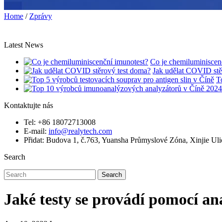
Home
/
Zprávy
Latest News
Co je chemiluminiscen
Jak udělat COVID stě
T
Kontaktujte nás
Tel: +86 18072713008
E-mail:
info@realytech.com
Přidat: Budova 1, č.763, Yuansha Průmyslové Zóna, Xinjie Ul
Search
Search
Jaké testy se provádí pomocí a