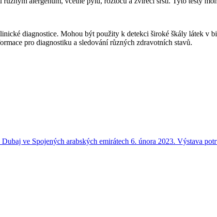
ti různým alergenům, včetně pylu, roztočů a zvířecí srsti. Tyto testy mo
nické diagnostice. Mohou být použity k detekci široké škály látek v b
formace pro diagnostiku a sledování různých zdravotních stavů.
Dubaj ve Spojených arabských emirátech 6. února 2023. Výstava potrv