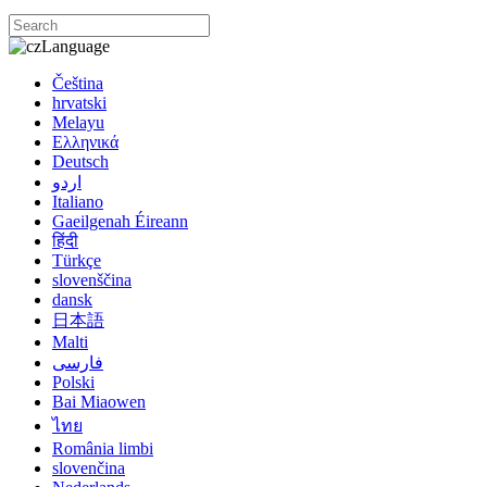
Language
Čeština
hrvatski
Melayu
Ελληνικά
Deutsch
اردو
Italiano
Gaeilgenah Éireann
हिंदी
Türkçe
slovenščina
dansk
日本語
Malti
فارسی
Polski
Bai Miaowen
ไทย
România limbi
slovenčina