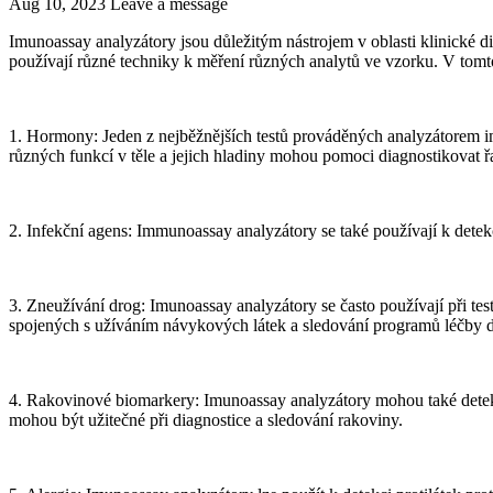
Aug 10, 2023
Leave a message
Imunoassay analyzátory jsou důležitým nástrojem v oblasti klinické d
používají různé techniky k měření různých analytů ve vzorku. V tom
1. Hormony: Jeden z nejběžnějších testů prováděných analyzátorem imu
různých funkcí v těle a jejich hladiny mohou pomoci diagnostikovat ř
2. Infekční agens: Immunoassay analyzátory se také používají k detekci
3. Zneužívání drog: Imunoassay analyzátory se často používají při te
spojených s užíváním návykových látek a sledování programů léčby d
4. Rakovinové biomarkery: Imunoassay analyzátory mohou také detekov
mohou být užitečné při diagnostice a sledování rakoviny.