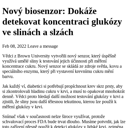
Nový biosenzor: Dokáže
detekovat koncentraci glukózy
ve slinách a slzách
Feb 08, 2022
Leave a message
Vědci z Brown University vytvořili nový senzor, který úspěšně
využívá umělé sliny k testování jejich účinnosti při měření
koncentrace cukru. Nový senzor se skládá ze zdroje světla, kovu a
speciálního enzymu, který při vystavení krevnímu cukru mění
barvu.
Jak každý ví, diabetici si potřebují propíchnout krev skrz prsty, aby
si zkontrolovali hladinu cukru v krvi, a musí to opakovat mnohokrát
denně. Vědci proto hledají další možnost testování glukózy v krvi a
zjistili, že sliny jsou další tělesnou tekutinou, kterou lze použít k
měření glukózy v krvi.
Snímač však v současnosti nelze široce využívat, protože
schvalovací proces FDA bude trvat dlouho. Musíme potvrdit, jak lze
toto zařízení přesně použít k detekci glukózy v lidské krvi, zejména