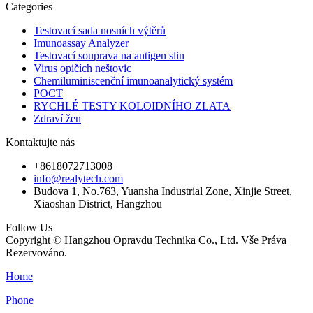
Categories
Testovací sada nosních výtěrů
Imunoassay Analyzer
Testovací souprava na antigen slin
Virus opičích neštovic
Chemiluminiscenční imunoanalytický systém
POCT
RYCHLÉ TESTY KOLOIDNÍHO ZLATA
Zdraví žen
Kontaktujte nás
+8618072713008
info@realytech.com
Budova 1, No.763, Yuansha Industrial Zone, Xinjie Street,
Xiaoshan District, Hangzhou
Follow Us
Copyright © Hangzhou Opravdu Technika Co., Ltd. Vše Práva
Rezervováno.
Home
Phone