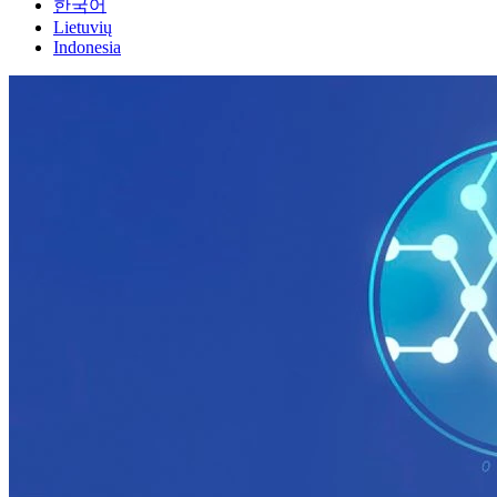
한국어
Lietuvių
Indonesia