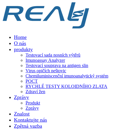
Home
O nás
produkty
Testovací sada nosních výtěrů
Imunoassay Analyzer
Testovací souprava na antigen slin
Virus opičích neštovic
Chemiluminiscenční imunoanalytický systém
POCT
RYCHLÉ TESTY KOLOIDNÍHO ZLATA
Zdraví žen
Zprávy
Produkt
Zprávy
Znalost
Kontaktujte nás
Zpětná vazba