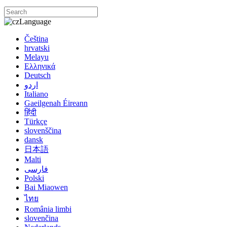
Language
Čeština
hrvatski
Melayu
Ελληνικά
Deutsch
اردو
Italiano
Gaeilgenah Éireann
हिंदी
Türkçe
slovenščina
dansk
日本語
Malti
فارسی
Polski
Bai Miaowen
ไทย
România limbi
slovenčina