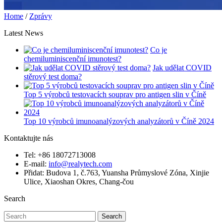
Home
/
Zprávy
Latest News
Co je
chemiluminiscenční imunotest?
Jak udělat COVID
stěrový test doma?
Top 5 výrobců testovacích souprav pro antigen slin v Číně
Top 10 výrobců imunoanalýzových analyzátorů v Číně 2024
Kontaktujte nás
Tel: +86 18072713008
E-mail:
info@realytech.com
Přidat: Budova 1, č.763, Yuansha Průmyslové Zóna, Xinjie
Ulice, Xiaoshan Okres, Chang-čou
Search
Search