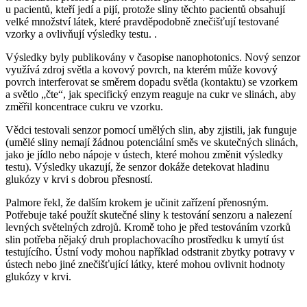
u pacientů, kteří jedí a pijí, protože sliny těchto pacientů obsahují
velké množství látek, které pravděpodobně znečišťují testované
vzorky a ovlivňují výsledky testu. .
Výsledky byly publikovány v časopise nanophotonics. Nový senzor
využívá zdroj světla a kovový povrch, na kterém může kovový
povrch interferovat se směrem dopadu světla (kontaktu) se vzorkem
a světlo „čte“, jak specifický enzym reaguje na cukr ve slinách, aby
změřil koncentrace cukru ve vzorku.
Vědci testovali senzor pomocí umělých slin, aby zjistili, jak funguje
(umělé sliny nemají žádnou potenciální směs ve skutečných slinách,
jako je jídlo nebo nápoje v ústech, které mohou změnit výsledky
testu). Výsledky ukazují, že senzor dokáže detekovat hladinu
glukózy v krvi s dobrou přesností.
Palmore řekl, že dalším krokem je učinit zařízení přenosným.
Potřebuje také použít skutečné sliny k testování senzoru a nalezení
levných světelných zdrojů. Kromě toho je před testováním vzorků
slin potřeba nějaký druh proplachovacího prostředku k umytí úst
testujícího. Ústní vody mohou například odstranit zbytky potravy v
ústech nebo jiné znečišťující látky, které mohou ovlivnit hodnoty
glukózy v krvi.