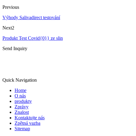
Previous
Výhody Salivadirect testování
Next2
Produkt Test Covid{0}} ze slin
Send Inquiry
Quick Navigation
Home
O nás
produkty
Zprávy
Znalost
Kontaktujte nás
Zpětná vazba
Sitemap